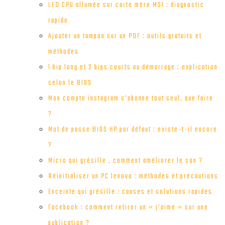
LED CPU allumée sur carte mère MSI : diagnostic
rapide
Ajouter un tampon sur un PDF : outils gratuits et
méthodes
1 bip long et 2 bips courts au démarrage : explication
selon le BIOS
Mon compte instagram s’abonne tout seul, que faire
?
Mot de passe BIOS HP par défaut : existe-t-il encore
?
Micro qui grésille , comment améliorer le son ?
Réinitialiser un PC lenovo : méthodes et précautions
Enceinte qui grésille : causes et solutions rapides
Facebook : comment retirer un « j’aime » sur une
publication ?