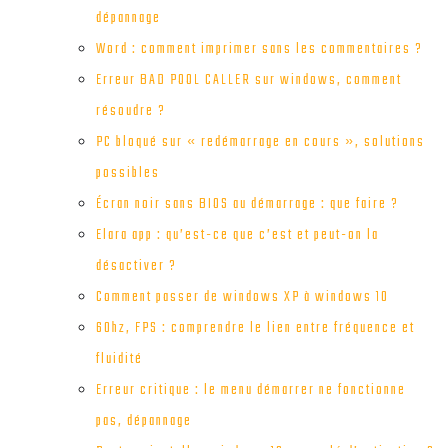
dépannage
Word : comment imprimer sans les commentaires ?
Erreur BAD POOL CALLER sur windows, comment
résoudre ?
PC bloqué sur « redémarrage en cours », solutions
possibles
Écran noir sans BIOS au démarrage : que faire ?
Elara app : qu’est-ce que c’est et peut-on la
désactiver ?
Comment passer de windows XP à windows 10
60hz, FPS : comprendre le lien entre fréquence et
fluidité
Erreur critique : le menu démarrer ne fonctionne
pas, dépannage