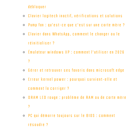
débloquer
Clavier logitech inactif, vérifications et solutions
Pump fan : qu’est-ce que c’est sur une carte mère ?
Clavier dans WhatsApp, comment le changer ou le
réinitialiser ?
Émulateur windows XP : comment l’utiliser en 2026
?
Gérer et retrouver ses favoris dans microsoft edge
Erreur kernel power : pourquoi survient-elle et
comment la corriger ?
DRAM LED rouge : problème de RAM ou de carte mère
?
PC qui démarre toujours sur le BIOS : comment
résoudre ?