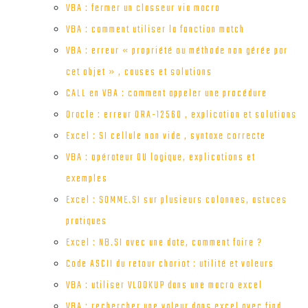
VBA : fermer un classeur via macro
VBA : comment utiliser la fonction match
VBA : erreur « propriété ou méthode non gérée par
cet objet » , causes et solutions
CALL en VBA : comment appeler une procédure
Oracle : erreur ORA-12560 , explication et solutions
Excel : SI cellule non vide , syntaxe correcte
VBA : opérateur OU logique, explications et
exemples
Excel : SOMME.SI sur plusieurs colonnes, astuces
pratiques
Excel : NB.SI avec une date, comment faire ?
Code ASCII du retour chariot : utilité et valeurs
VBA : utiliser VLOOKUP dans une macro excel
VBA : rechercher une valeur dans excel avec find