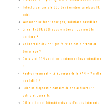
Driver booster (IOBit), avis et retour d’expérience
Télécharger une clé USB de réparation windows 10,
guide
Waanonce ne fonctionne pas, solutions possibles
Erreur 0x8007232b sous windows : comment la
corriger ?
No bootable device : que faire en cas d’erreur au
démarrage ?
Captvty et DRM : peut-on contourner les protections
?
Peut-on vraiment « télécharger de la RAM » ? mythe
ou réalité ?
Faire un diagnostic complet de son ordinateur :
outils et conseils
Câble ethernet détecté mais pas d’accès internet :