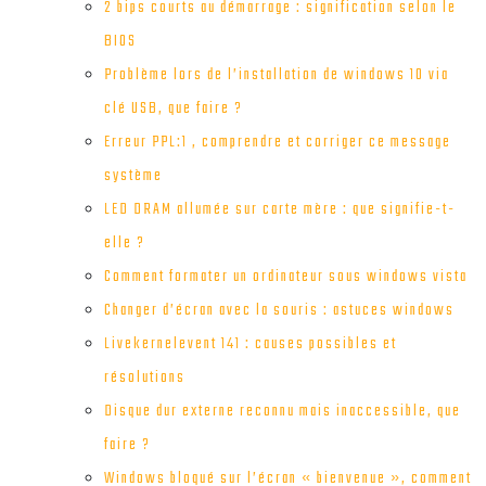
2 bips courts au démarrage : signification selon le
BIOS
Problème lors de l’installation de windows 10 via
clé USB, que faire ?
Erreur PPL:1 , comprendre et corriger ce message
système
LED DRAM allumée sur carte mère : que signifie-t-
elle ?
Comment formater un ordinateur sous windows vista
Changer d’écran avec la souris : astuces windows
Livekernelevent 141 : causes possibles et
résolutions
Disque dur externe reconnu mais inaccessible, que
faire ?
Windows bloqué sur l’écran « bienvenue », comment