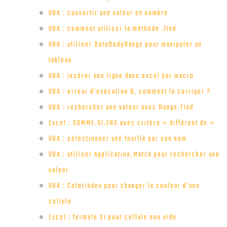
VBA : convertir une valeur en nombre
VBA : comment utiliser la méthode .find
VBA : utiliser DataBodyRange pour manipuler un
tableau
VBA : insérer une ligne dans excel par macro
VBA : erreur d’exécution 9, comment la corriger ?
VBA : rechercher une valeur avec Range.Find
Excel : SOMME.SI.ENS avec critère « différent de »
VBA : sélectionner une feuille par son nom
VBA : utiliser Application.Match pour rechercher une
valeur
VBA : ColorIndex pour changer la couleur d’une
cellule
Excel : formule SI pour cellule non vide