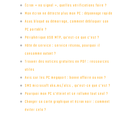
Écran « no signal », quelles vérifications faire ?
Mon écran ne détecte plus mon PC : dépannage rapide
Asus bloqué au démarrage, comment débloquer son
PC portable ?
Périphérique USB MTP, qu’est-ce que c’est ?
Hôte de service : service réseau, pourquoi il
consomme autant ?
Trouver des notices gratuites en PDF : ressources
utiles
Avis sur les PC megaport : bonne affaire ou non ?
SMS microsoft aka.ms/alcs , qu’est-ce que c’est ?
Pourquoi mon PC s’éteint et se rallume tout seul ?
Changer sa carte graphique et écran noir : comment
éviter cela ?