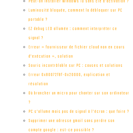
Peut-on installer windows 10 sans clé d’activation ?
Luminosité bloquée, comment la débloquer sur PC
portable ?
EZ debug LED allumée : comment interpréter ce
signal ?
Erreur « fournisseur de fichier cloud non en cours
d’exécution », solution
Souris incontrôlable sur PC : causes et solutions
Erreur 0x80072f8f-0x20000, explication et
résolution
Où brancher un micro pour chanter sur son ordinateur
?
PC s’allume mais pas de signal à l’écran : que faire ?
Supprimer une adresse gmail sans perdre son
compte google : est-ce possible ?