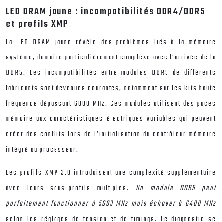
LED DRAM jaune : incompatibilités DDR4/DDR5
et profils XMP
La LED DRAM jaune révèle des problèmes liés à la mémoire
système, domaine particulièrement complexe avec l’arrivée de la
DDR5. Les incompatibilités entre modules DDR5 de différents
fabricants sont devenues courantes, notamment sur les kits haute
fréquence dépassant 6000 MHz. Ces modules utilisent des puces
mémoire aux caractéristiques électriques variables qui peuvent
créer des conflits lors de l’initialisation du contrôleur mémoire
intégré au processeur.
Les profils XMP 3.0 introduisent une complexité supplémentaire
avec leurs sous-profils multiples.
Un module DDR5 peut
parfaitement fonctionner à 5600 MHz mais échouer à 6400 MHz
selon les réglages de tension et de timings. Le diagnostic se