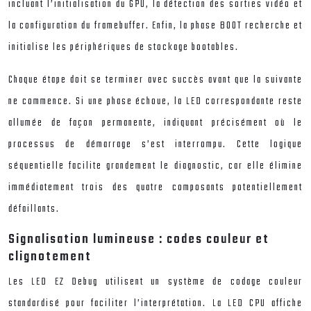
incluant l’initialisation du GPU, la détection des sorties vidéo et
la configuration du framebuffer. Enfin, la phase BOOT recherche et
initialise les périphériques de stockage bootables.
Chaque étape doit se terminer avec succès avant que la suivante
ne commence. Si une phase échoue, la LED correspondante reste
allumée de façon permanente, indiquant précisément où le
processus de démarrage s’est interrompu. Cette logique
séquentielle facilite grandement le diagnostic, car elle élimine
immédiatement trois des quatre composants potentiellement
défaillants.
Signalisation lumineuse : codes couleur et
clignotement
Les LED EZ Debug utilisent un système de codage couleur
standardisé pour faciliter l’interprétation. La LED CPU affiche