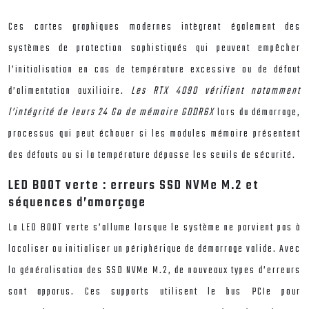
Ces cartes graphiques modernes intègrent également des
systèmes de protection sophistiqués qui peuvent empêcher
l’initialisation en cas de température excessive ou de défaut
d’alimentation auxiliaire.
Les RTX 4090 vérifient notamment
l’intégrité de leurs 24 Go de mémoire GDDR6X
lors du démarrage,
processus qui peut échouer si les modules mémoire présentent
des défauts ou si la température dépasse les seuils de sécurité.
LED BOOT verte : erreurs SSD NVMe M.2 et
séquences d’amorçage
La LED BOOT verte s’allume lorsque le système ne parvient pas à
localiser ou initialiser un périphérique de démarrage valide. Avec
la généralisation des SSD NVMe M.2, de nouveaux types d’erreurs
sont apparus. Ces supports utilisent le bus PCIe pour