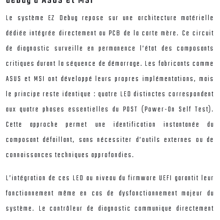
debug d’ASUS et MSI
Le système EZ Debug repose sur une architecture matérielle
dédiée intégrée directement au PCB de la carte mère. Ce circuit
de diagnostic surveille en permanence l’état des composants
critiques durant la séquence de démarrage. Les fabricants comme
ASUS et MSI ont développé leurs propres implémentations, mais
le principe reste identique : quatre LED distinctes correspondent
aux quatre phases essentielles du POST (Power-On Self Test).
Cette approche permet une identification instantanée du
composant défaillant, sans nécessiter d’outils externes ou de
connaissances techniques approfondies.
L’intégration de ces LED au niveau du firmware UEFI garantit leur
fonctionnement même en cas de dysfonctionnement majeur du
système. Le contrôleur de diagnostic communique directement