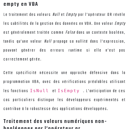
empty en VBA
Le traitement des valeurs
Null
et
Empty
par l’opérateur OR révèle
les subtilités de la gestion des données en VBA. Une valeur
Empty
est généralement traitée comme
False
dans un contexte booléen,
tandis qu’une valeur
Null
propage sa nullité dans l’expression,
pouvant générer des erreurs runtime si elle n’est pas
correctement gérée.
Cette spécificité nécessite une approche défensive dans la
programmation VBA, avec des vérifications préalables utilisant
les fonctions
et
. L’anticipation de ces
IsNull
IsEmpty
cas particuliers distingue les développeurs expérimentés et
contribue à la robustesse des applications développées.
Traitement des valeurs numériques non-
booléennes par l’opérateur or