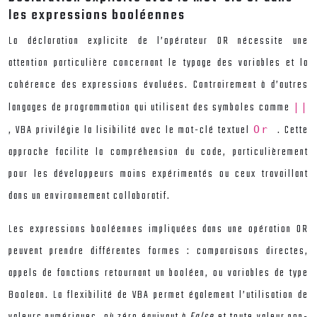
les expressions booléennes
La déclaration explicite de l’opérateur OR nécessite une
attention particulière concernant le typage des variables et la
cohérence des expressions évaluées. Contrairement à d’autres
langages de programmation qui utilisent des symboles comme
||
, VBA privilégie la lisibilité avec le mot-clé textuel
. Cette
Or
approche facilite la compréhension du code, particulièrement
pour les développeurs moins expérimentés ou ceux travaillant
dans un environnement collaboratif.
Les expressions booléennes impliquées dans une opération OR
peuvent prendre différentes formes : comparaisons directes,
appels de fonctions retournant un booléen, ou variables de type
Boolean. La flexibilité de VBA permet également l’utilisation de
valeurs numériques, où zéro équivaut à
False
et toute valeur non-