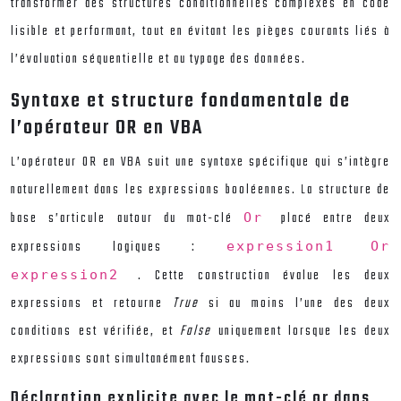
transformer des structures conditionnelles complexes en code
lisible et performant, tout en évitant les pièges courants liés à
l’évaluation séquentielle et au typage des données.
Syntaxe et structure fondamentale de
l’opérateur OR en VBA
L’opérateur OR en VBA suit une syntaxe spécifique qui s’intègre
naturellement dans les expressions booléennes. La structure de
base s’articule autour du mot-clé
placé entre deux
Or
expressions logiques :
expression1 Or
. Cette construction évalue les deux
expression2
expressions et retourne
True
si au moins l’une des deux
conditions est vérifiée, et
False
uniquement lorsque les deux
expressions sont simultanément fausses.
Déclaration explicite avec le mot-clé or dans