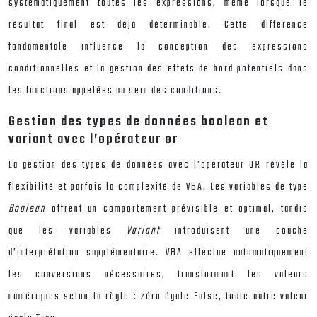
systématiquement toutes les expressions, même lorsque le
résultat final est déjà déterminable. Cette différence
fondamentale influence la conception des expressions
conditionnelles et la gestion des effets de bord potentiels dans
les fonctions appelées au sein des conditions.
Gestion des types de données boolean et
variant avec l’opérateur or
La gestion des types de données avec l’opérateur OR révèle la
flexibilité et parfois la complexité de VBA. Les variables de type
Boolean
offrent un comportement prévisible et optimal, tandis
que les variables
Variant
introduisent une couche
d’interprétation supplémentaire. VBA effectue automatiquement
les conversions nécessaires, transformant les valeurs
numériques selon la règle : zéro égale False, toute autre valeur