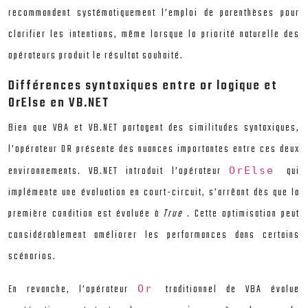
recommandent systématiquement l’emploi de parenthèses pour
clarifier les intentions, même lorsque la priorité naturelle des
opérateurs produit le résultat souhaité.
Différences syntaxiques entre or logique et
OrElse en VB.NET
Bien que VBA et VB.NET partagent des similitudes syntaxiques,
l’opérateur OR présente des nuances importantes entre ces deux
environnements. VB.NET introduit l’opérateur
qui
OrElse
implémente une évaluation en court-circuit, s’arrêant dès que la
première condition est évaluée à
True
. Cette optimisation peut
considérablement améliorer les performances dans certains
scénarios.
En revanche, l’opérateur
traditionnel de VBA évalue
Or