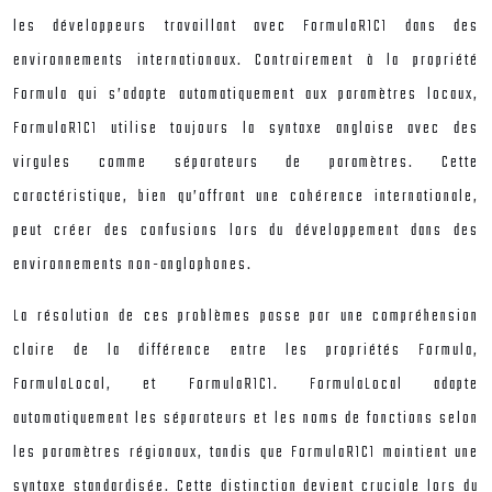
les développeurs travaillant avec FormulaR1C1 dans des
environnements internationaux. Contrairement à la propriété
Formula qui s’adapte automatiquement aux paramètres locaux,
FormulaR1C1 utilise toujours la syntaxe anglaise avec des
virgules comme séparateurs de paramètres. Cette
caractéristique, bien qu’offrant une cohérence internationale,
peut créer des confusions lors du développement dans des
environnements non-anglophones.
La résolution de ces problèmes passe par une compréhension
claire de la différence entre les propriétés Formula,
FormulaLocal, et FormulaR1C1. FormulaLocal adapte
automatiquement les séparateurs et les noms de fonctions selon
les paramètres régionaux, tandis que FormulaR1C1 maintient une
syntaxe standardisée. Cette distinction devient cruciale lors du