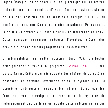
lignes (Row) et les colonnes (Column) plutôt que sur les lettres
alphabétiques traditionnelles d’Excel. Dans ce système, chaque
cellule est identifiée par sa position numérique : R suivi du
numéro de ligne, puis C suivi du numéro de colonne. Par exemple,
la cellule A1 devient R1C1, tandis que B5 se transforme en R5C2.
Cette approche numérique présente l’avantage d’être plus
prévisible lors de calculs programmatiques complexes.
L’implémentation de cette notation dans VBA s’effectue
principalement à travers la propriété
des
FormulaR1C1
objets Range. Cette propriété accepte des chaînes de caractères
contenant les formules exprimées selon la syntaxe R1C1. La
structure fondamentale respecte les mêmes règles que les
formules Excel classiques, à l’exception du système de
référencement des cellules qui adopte cette notation numérique