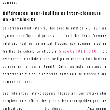
données.
Références inter-feuilles et inter-classeurs
en FormulaR1C1
Le référencement inter-feuilles avec la notation R1C1 suit une
syntaxe spécifique qui préserve la flexibilité des références
relatives tout en permettant l’accès aux données d’autres
feuilles de calcul. La structure
fait
Sheet2!R[1]C[0]
référence à la cellule située une ligne en dessous dans la même
colonne de la feuille Sheet2. Cette approche maintient le
caractère relatif de la référence même lors de l’accès à des
données externes.
Les références inter-classeurs nécessitent une syntaxe plus
complexe mais offrent des possibilités remarquables pour les
applications distribuées. L’expression