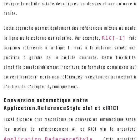
désigne la cellule située deux lignes au-dessus et une colonne à
droite.
Cette approche permet également des références mixtes où seule
la ligne ou la colonne est relative. Par exemple,
fait
R1C[-1]
toujours référence à la ligne 1, mais à la colonne située une
position à gauche de la cellule courante. Cette flexibilité
simplifie considérablement l’écriture de formules complexes qui
doivent maintenir certaines références fixes tout en permettant à
d’autres de s’adapter dynamiquement.
Conversion automatique entre
Application.ReferenceStyle xla1 et xlR1C1
Excel dispose d’un mécanisme de conversion automatique entre
les styles de référencement A1 et R1C1 via la propriété
. Cette propriété
Application.ReferenceStyle