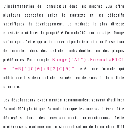
L’implémentation de FormulaR1C1 dans les macros VBA offre
plusieurs approches selon le contexte et les objectifs
spécifiques du développement. La méthode la plus directe
consiste à utiliser la propriété FormulaR1C1 sur un objet Range
spécifique. Cette approche convient parfaitement pour l’insertion
de formules dans des cellules individuelles ou des plages
prédéfinies. Par exemple,
Range("A1").FormulaR1C1
crée une formule qui
= "=R[1]C[0]+R[2]C[0]"
additionne les deux cellules situées en dessous de la cellule
courante.
Les développeurs expérimentés recommandent souvent d’utiliser
FormulaR1C1 plutôt que Formula lorsque les macros doivent être
déployées dans des environnements internationaux. Cette
préférence s’explique par la standardisation de la notation R1C1