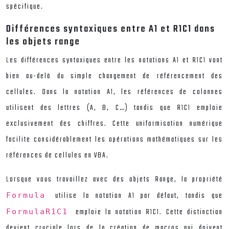
spécifique.
Différences syntaxiques entre A1 et R1C1 dans
les objets range
Les différences syntaxiques entre les notations A1 et R1C1 vont
bien au-delà du simple changement de référencement des
cellules. Dans la notation A1, les références de colonnes
utilisent des lettres (A, B, C…) tandis que R1C1 emploie
exclusivement des chiffres. Cette uniformisation numérique
facilite considérablement les opérations mathématiques sur les
références de cellules en VBA.
Lorsque vous travaillez avec des objets Range, la propriété
utilise la notation A1 par défaut, tandis que
Formula
emploie la notation R1C1. Cette distinction
FormulaR1C1
devient cruciale lors de la création de macros qui doivent