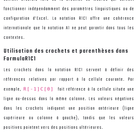
fonctionner indépendamment des paramètres linguistiques ou de
configuration d’Excel. La notation R1C1 offre une cohérence
internationale que la notation A1 ne peut garantir dans tous les
contextes.
Utilisation des crochets et parenthèses dans
FormulaR1C1
Les crochets dans la notation R1C1 servent à définir des
références relatives par rapport à la cellule courante. Par
exemple,
fait référence à la cellule située une
R[-1]C[0]
ligne au-dessus dans la même colonne. Les valeurs négatives
dans les crochets indiquent une position antérieure (ligne
supérieure ou colonne à gauche), tandis que les valeurs
positives pointent vers des positions ultérieures.