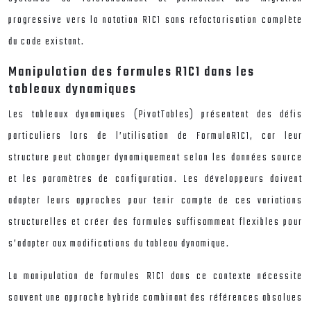
progressive vers la notation R1C1 sans refactorisation complète
du code existant.
Manipulation des formules R1C1 dans les
tableaux dynamiques
Les tableaux dynamiques (PivotTables) présentent des défis
particuliers lors de l’utilisation de FormulaR1C1, car leur
structure peut changer dynamiquement selon les données source
et les paramètres de configuration. Les développeurs doivent
adapter leurs approches pour tenir compte de ces variations
structurelles et créer des formules suffisamment flexibles pour
s’adapter aux modifications du tableau dynamique.
La manipulation de formules R1C1 dans ce contexte nécessite
souvent une approche hybride combinant des références absolues