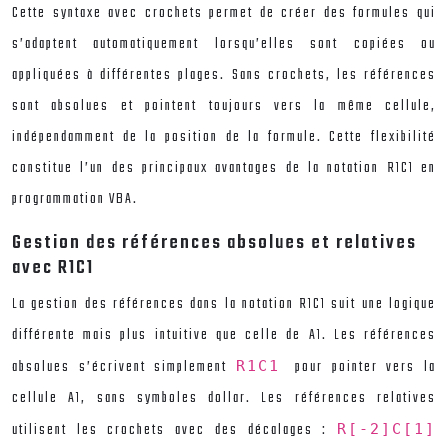
Cette syntaxe avec crochets permet de créer des formules qui
s’adaptent automatiquement lorsqu’elles sont copiées ou
appliquées à différentes plages. Sans crochets, les références
sont absolues et pointent toujours vers la même cellule,
indépendamment de la position de la formule. Cette flexibilité
constitue l’un des principaux avantages de la notation R1C1 en
programmation VBA.
Gestion des références absolues et relatives
avec R1C1
La gestion des références dans la notation R1C1 suit une logique
différente mais plus intuitive que celle de A1. Les références
absolues s’écrivent simplement
pour pointer vers la
R1C1
cellule A1, sans symboles dollar. Les références relatives
utilisent les crochets avec des décalages :
R[-2]C[1]