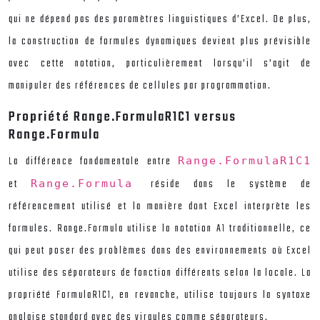
qui ne dépend pas des paramètres linguistiques d’Excel. De plus,
la construction de formules dynamiques devient plus prévisible
avec cette notation, particulièrement lorsqu’il s’agit de
manipuler des références de cellules par programmation.
Propriété Range.FormulaR1C1 versus
Range.Formula
La différence fondamentale entre
Range.FormulaR1C1
et
réside dans le système de
Range.Formula
référencement utilisé et la manière dont Excel interprète les
formules. Range.Formula utilise la notation A1 traditionnelle, ce
qui peut poser des problèmes dans des environnements où Excel
utilise des séparateurs de fonction différents selon la locale. La
propriété FormulaR1C1, en revanche, utilise toujours la syntaxe
anglaise standard avec des virgules comme séparateurs.