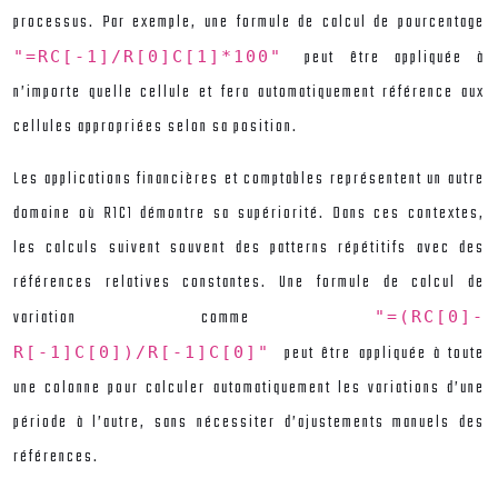
processus. Par exemple, une formule de calcul de pourcentage
peut être appliquée à
"=RC[-1]/R[0]C[1]*100"
n’importe quelle cellule et fera automatiquement référence aux
cellules appropriées selon sa position.
Les applications financières et comptables représentent un autre
domaine où R1C1 démontre sa supériorité. Dans ces contextes,
les calculs suivent souvent des patterns répétitifs avec des
références relatives constantes. Une formule de calcul de
variation comme
"=(RC[0]-
peut être appliquée à toute
R[-1]C[0])/R[-1]C[0]"
une colonne pour calculer automatiquement les variations d’une
période à l’autre, sans nécessiter d’ajustements manuels des
références.