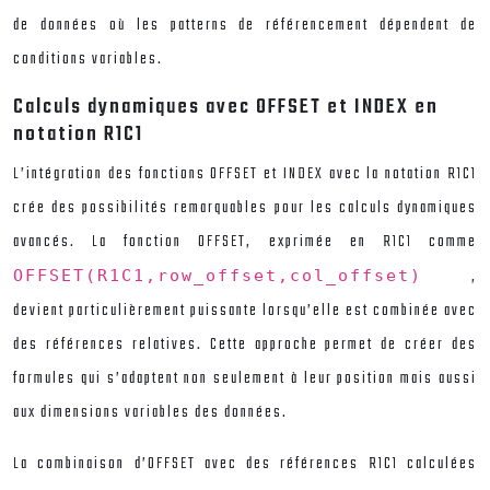
de données où les patterns de référencement dépendent de
conditions variables.
Calculs dynamiques avec OFFSET et INDEX en
notation R1C1
L’intégration des fonctions OFFSET et INDEX avec la notation R1C1
crée des possibilités remarquables pour les calculs dynamiques
avancés. La fonction OFFSET, exprimée en R1C1 comme
,
OFFSET(R1C1,row_offset,col_offset)
devient particulièrement puissante lorsqu’elle est combinée avec
des références relatives. Cette approche permet de créer des
formules qui s’adaptent non seulement à leur position mais aussi
aux dimensions variables des données.
La combinaison d’OFFSET avec des références R1C1 calculées