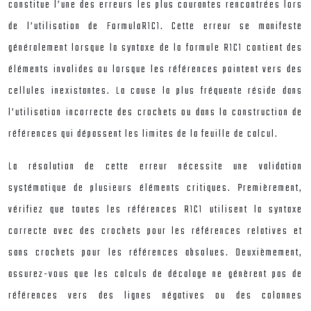
constitue l’une des erreurs les plus courantes rencontrées lors
de l’utilisation de FormulaR1C1. Cette erreur se manifeste
généralement lorsque la syntaxe de la formule R1C1 contient des
éléments invalides ou lorsque les références pointent vers des
cellules inexistantes. La cause la plus fréquente réside dans
l’utilisation incorrecte des crochets ou dans la construction de
références qui dépassent les limites de la feuille de calcul.
La résolution de cette erreur nécessite une validation
systématique de plusieurs éléments critiques. Premièrement,
vérifiez que toutes les références R1C1 utilisent la syntaxe
correcte avec des crochets pour les références relatives et
sans crochets pour les références absolues. Deuxièmement,
assurez-vous que les calculs de décalage ne génèrent pas de
références vers des lignes négatives ou des colonnes