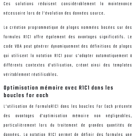
Ces solutions réduisent considérablement la maintenance
nécessaire lors de l’évolution des données source.
La création programmatique de plages nommées basées sur des
formules R1C1 offre également des avantages significatifs. Le
code VBA peut générer dynamiquement des définitions de plages
qui utilisent la notation R1C1 pour s’adapter automatiquement à
différents contextes d’utilisation, créant ainsi des templates
véritablement réutilisables.
Optimisation mémoire avec R1C1 dans les
boucles for each
L’utilisation de FormulaR1C1 dans les boucles For Each présente
des avantages d’optimisation mémoire non négligeables,
particulièrement lors du traitement de grandes quantités de
données. La notation R1C1 permet de définir des formules une