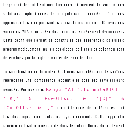
largement les utilisations basiques et ouvrent la voie à des
solutions sophistiquées de manipulation de données. L’une des
approches les plus puissantes consiste à combiner R1C1 avec des
variables VBA pour créer des formules entièrement dynamiques.
Cette technique permet de construire des références calculées
programmatiquement, où les décalages de lignes et colonnes sont
déterminés par la logique métier de l’application.
La construction de formules R1C1 avec concaténation de chaînes
représente une compétence essentielle pour les développeurs
avancés. Par exemple,
Range("A1").FormulaR1C1 =
"=R[" & iRowOffset & "]C[" &
permet de créer des références dont
iColOffset & "]"
les décalages sont calculés dynamiquement. Cette approche
s’avère particulièrement utile dans les algorithmes de traitement