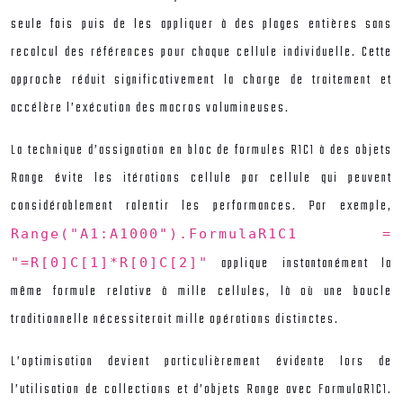
seule fois puis de les appliquer à des plages entières sans
recalcul des références pour chaque cellule individuelle. Cette
approche réduit significativement la charge de traitement et
accélère l’exécution des macros volumineuses.
La technique d’assignation en bloc de formules R1C1 à des objets
Range évite les itérations cellule par cellule qui peuvent
considérablement ralentir les performances. Par exemple,
Range("A1:A1000").FormulaR1C1 =
applique instantanément la
"=R[0]C[1]*R[0]C[2]"
même formule relative à mille cellules, là où une boucle
traditionnelle nécessiterait mille opérations distinctes.
L’optimisation devient particulièrement évidente lors de
l’utilisation de collections et d’objets Range avec FormulaR1C1.