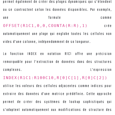
permet également de créer des plages dynamiques qui s’étendent
ou se contractent selon les données disponibles. Par exemple,
une formule comme
crée
OFFSET(R1C1,0,0,COUNTA(R:R),1)
automatiquement une plage qui englobe toutes les cellules non
vides d’une colonne, indépendamment de sa longueur.
La fonction INDEX en notation R1C1 offre une précision
remarquable pour l’extraction de données dans des structures
complexes. L’expression
INDEX(R1C1:R100C10,R[0]C[1],R[0]C[2])
utilise les valeurs des cellules adjacentes comme indices pour
extraire des données d’une matrice prédéfinie. Cette approche
permet de créer des systèmes de lookup sophistiqués qui
s’adaptent automatiquement aux modifications de structure des