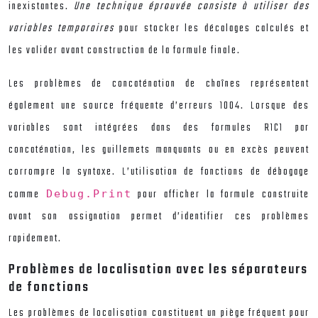
inexistantes.
Une technique éprouvée consiste à utiliser des
variables temporaires
pour stocker les décalages calculés et
les valider avant construction de la formule finale.
Les problèmes de concaténation de chaînes représentent
également une source fréquente d’erreurs 1004. Lorsque des
variables sont intégrées dans des formules R1C1 par
concaténation, les guillemets manquants ou en excès peuvent
corrompre la syntaxe. L’utilisation de fonctions de débogage
comme
pour afficher la formule construite
Debug.Print
avant son assignation permet d’identifier ces problèmes
rapidement.
Problèmes de localisation avec les séparateurs
de fonctions
Les problèmes de localisation constituent un piège fréquent pour