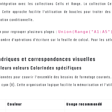
intégration avec les collections Cells et Range. La collection C
1. Cette approche facilite l’utilisation de boucles pour traiter d
ation conditionnelle.
n pour regrouper plusieurs plages :
Union(Range("A1:A5"
nombre d’opérations d’écriture sur la feuille de calcul. Pour les sé
mériques et correspondances visuelles
leurs valeurs ColorIndex spécifiques
onnées pour couvrir l’ensemble des besoins de formatage courants. 
et cyan (8). Cette organisation logique facilite la mémorisation et l’ut
Couleur
Usage recommandé