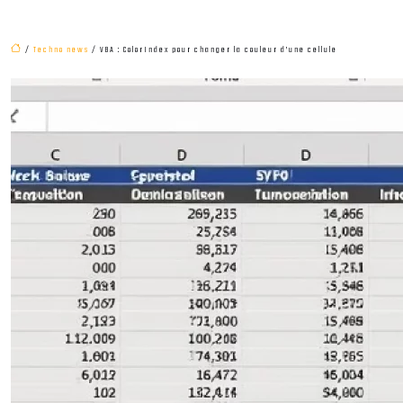
/
Techno news
/ VBA : ColorIndex pour changer la couleur d’une cellule