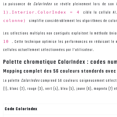
La puissance de
ColorIndex
se révèle pleinement lors de son 
cible la cellule A
1).Interior.ColorIndex = 4
simplifie considérablement les algorithmes de color
colonne)
Les sélections multiples non contiguës exploitent la méthode Unio
. Cette technique optimise les performances en réduisant le 
10
cellules actuellement sélectionnées par l’utilisateur.
Palette chromatique ColorIndex : codes nu
Mapping complet des 56 couleurs standards avec 
La palette
ColorIndex
comprend 56 couleurs soigneusement sélecti
(1), blanc (2), rouge (3), vert (4), bleu (5), jaune (6), magenta (7) 
Code ColorIndex