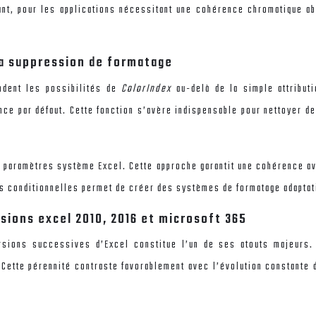
dant, pour les applications nécessitant une cohérence chromatique a
la suppression de formatage
ndent les possibilités de
ColorIndex
au-delà de la simple attribut
nce par défaut. Cette fonction s’avère indispensable pour nettoyer de
x paramètres système Excel. Cette approche garantit une cohérence ave
es conditionnelles permet de créer des systèmes de formatage adaptat
sions excel 2010, 2016 et microsoft 365
rsions successives d’Excel constitue l’un de ses atouts majeurs
 Cette pérennité contraste favorablement avec l’évolution constante 