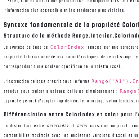
d’Excel, tout en offrant une performance remarquable lors de l’exé
l’information plus accessible et les tendances plus visibles.
Syntaxe fondamentale de la propriété Colo
Structure de la méthode Range.Interior.ColorInd
La syntaxe de base de
repose sur une structure
ColorIndex
propriété Interior accède aux caractéristiques de remplissage de
correspondant à une couleur spécifique de la palette Excel.
L’instruction de base s’écrit sous la forme
Range("A1").I
étendue pour traiter plusieurs cellules simultanément :
Range
approche permet d’adapter rapidement le formatage selon les besoi
Différenciation entre ColorIndex et color pour l
La distinction entre
ColorIndex
et
Color
constitue un point cruc
compatibilité maximale avec les anciennes versions d’Excel et une