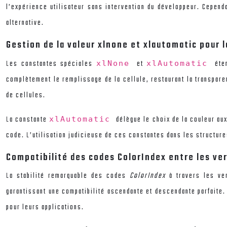
l’expérience utilisateur sans intervention du développeur. Cepen
alternative.
Gestion de la valeur xlnone et xlautomatic pour 
Les constantes spéciales
et
éte
xlNone
xlAutomatic
complètement le remplissage de la cellule, restaurant la transpare
de cellules.
La constante
délègue le choix de la couleur au
xlAutomatic
code. L’utilisation judicieuse de ces constantes dans les structur
Compatibilité des codes ColorIndex entre les ver
La stabilité remarquable des codes
ColorIndex
à travers les ve
garantissant une compatibilité ascendante et descendante parfaite.
pour leurs applications.