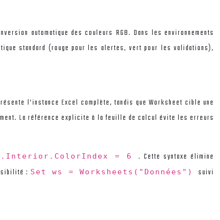
onversion automatique des couleurs RGB. Dans les environnements
ique standard (rouge pour les alertes, vert pour les validations),
présente l’instance Excel complète, tandis que Worksheet cible une
ent. La référence explicite à la feuille de calcul évite les erreurs
. Cette syntaxe élimine
).Interior.ColorIndex = 6
sibilité :
suivi
Set ws = Worksheets("Données")