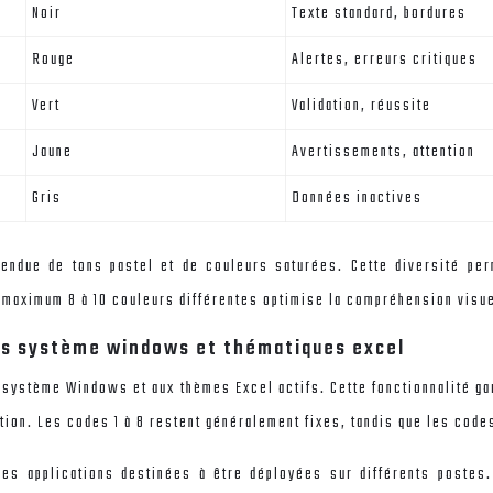
Noir
Texte standard, bordures
Rouge
Alertes, erreurs critiques
Vert
Validation, réussite
Jaune
Avertissements, attention
Gris
Données inactives
endue de tons pastel et de couleurs saturées. Cette diversité p
e maximum 8 à 10 couleurs différentes optimise la compréhension visue
urs système windows et thématiques excel
système Windows et aux thèmes Excel actifs. Cette fonctionnalité gar
tion. Les codes 1 à 8 restent généralement fixes, tandis que les cod
les applications destinées à être déployées sur différents postes