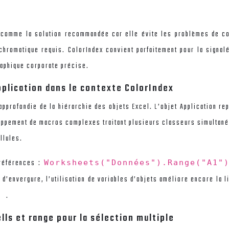
 comme la solution recommandée car elle évite les problèmes de c
hromatique requis. ColorIndex convient parfaitement pour la signalét
raphique corporate précise.
plication dans le contexte ColorIndex
pprofondie de la hiérarchie des objets Excel. L’objet Application re
loppement de macros complexes traitant plusieurs classeurs simultaném
llules.
 références :
Worksheets("Données").Range("A1"
 d’envergure, l’utilisation de variables d’objets améliore encore la li
.
 6
lls et range pour la sélection multiple