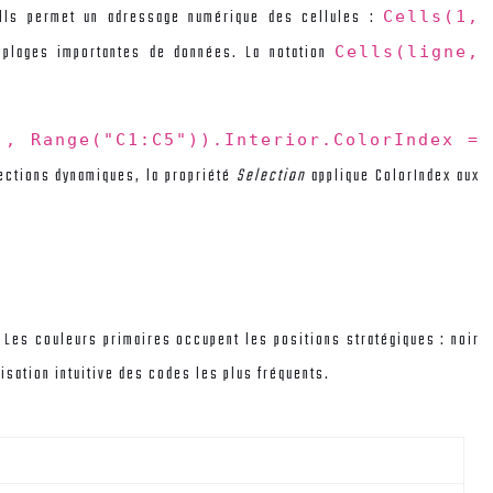
ells permet un adressage numérique des cellules :
Cells(1,
es plages importantes de données. La notation
Cells(ligne,
), Range("C1:C5")).Interior.ColorIndex =
lections dynamiques, la propriété
Selection
applique ColorIndex aux
Les couleurs primaires occupent les positions stratégiques : noir
ilisation intuitive des codes les plus fréquents.