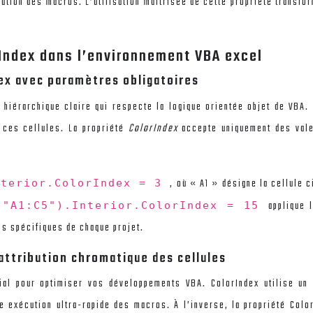
cution des macros. L’utilisation maîtrisée de cette propriété transfo
rIndex dans l’environnement VBA excel
ex avec paramètres obligatoires
 hiérarchique claire qui respecte la logique orientée objet de VBA. 
 ces cellules. La propriété
ColorIndex
accepte uniquement des val
, où « A1 » désigne la cellule 
nterior.ColorIndex = 3
applique 
("A1:C5").Interior.ColorIndex = 15
ns spécifiques de chaque projet.
’attribution chromatique des cellules
ial pour optimiser vos développements VBA. ColorIndex utilise un 
 exécution ultra-rapide des macros. À l’inverse, la propriété Colo