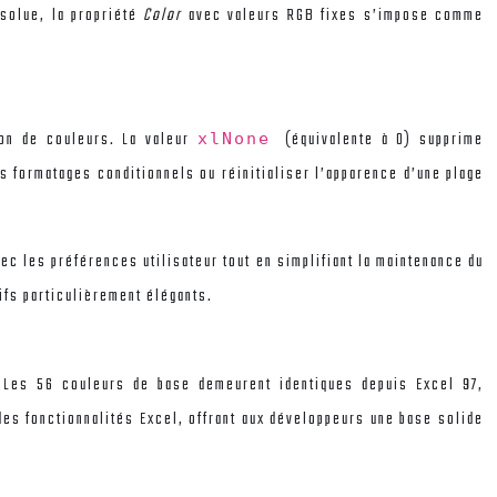
bsolue, la propriété
Color
avec valeurs RGB fixes s’impose comme
ion de couleurs. La valeur
(équivalente à 0) supprime
xlNone
s formatages conditionnels ou réinitialiser l’apparence d’une plage
c les préférences utilisateur tout en simplifiant la maintenance du
ifs particulièrement élégants.
. Les 56 couleurs de base demeurent identiques depuis Excel 97,
des fonctionnalités Excel, offrant aux développeurs une base solide