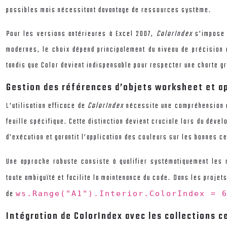
possibles mais nécessitant davantage de ressources système.
Pour les versions antérieures à Excel 2007,
ColorIndex
s’impose
modernes, le choix dépend principalement du niveau de précision c
tandis que Color devient indispensable pour respecter une charte g
Gestion des références d’objets worksheet et ap
L’utilisation efficace de
ColorIndex
nécessite une compréhension a
feuille spécifique. Cette distinction devient cruciale lors du déve
d’exécution et garantit l’application des couleurs sur les bonnes ce
Une approche robuste consiste à qualifier systématiquement les
toute ambiguïté et facilite la maintenance du code. Dans les projets
de
ws.Range("A1").Interior.ColorIndex =
Intégration de ColorIndex avec les collections ce