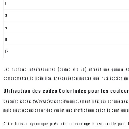
1
3
4
6
15
Les nuances intermédiaires (codes 9 à 56) offrent une gamme ét
compromettre la lisibilité. L’expérience montre que l’utilisation d
Utilisation des codes ColorIndex pour les coule
Certains codes
ColorIndex
sont dynamiquement liés aux paramètres 
mais peut occasionner des variations d’affichage selon la configura
Cette liaison dynamique présente un avantage considérable pour 