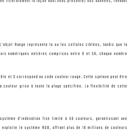
rme littéralement la façon dont vous présentez vos données, rendant
L’objet Range représente la ou les cellules ciblées, tandis que la
eurs numériques entières comprises entre 0 et 56, chaque nombre
cible et 3 correspond au code couleur rouge. Cette syntaxe peut être
la couleur grise à toute la plage spécifiée. La flexibilité de cette
système d’indexation fixe limité à 56 couleurs, garantissant une
r exploite le système RGB, offrant plus de 16 millions de couleurs