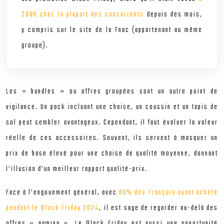
299€ chez la plupart des concurrents
depuis des mois,
y compris sur le site de la Fnac (appartenant au même
groupe).
Les « bundles » ou offres groupées sont un autre point de
vigilance. Un pack incluant une chaise, un coussin et un tapis de
sol peut sembler avantageux. Cependant, il faut évaluer la valeur
réelle de ces accessoires. Souvent, ils servent à masquer un
prix de base élevé pour une chaise de qualité moyenne, donnant
l’illusion d’un meilleur rapport qualité-prix.
Face à l’engouement général, avec
80% des Français ayant acheté
pendant le Black Friday 2024
, il est sage de regarder au-delà des
offres « gaming ». Le Black Friday est aussi une opportunité