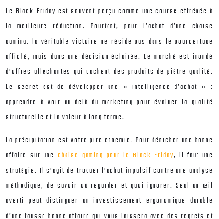
Le Black Friday est souvent perçu comme une course effrénée à
la meilleure réduction. Pourtant, pour l’achat d’une chaise
gaming, la véritable victoire ne réside pas dans le pourcentage
affiché, mais dans une décision éclairée. Le marché est inondé
d’offres alléchantes qui cachent des produits de piètre qualité.
Le secret est de développer une « intelligence d’achat » :
apprendre à voir au-delà du marketing pour évaluer la qualité
structurelle et la valeur à long terme.
La précipitation est votre pire ennemie. Pour dénicher une bonne
affaire sur une
chaise gaming pour le Black Friday
, il faut une
stratégie. Il s’agit de troquer l’achat impulsif contre une analyse
méthodique, de savoir où regarder et quoi ignorer. Seul un œil
averti peut distinguer un investissement ergonomique durable
d’une fausse bonne affaire qui vous laissera avec des regrets et