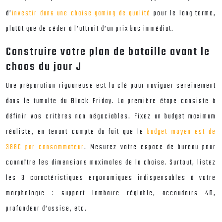
d’
investir dans une chaise gaming de qualité
pour le long terme,
plutôt que de céder à l’attrait d’un prix bas immédiat.
Construire votre plan de bataille avant le
chaos du jour J
Une préparation rigoureuse est la clé pour naviguer sereinement
dans le tumulte du Black Friday. La première étape consiste à
définir vos critères non négociables. Fixez un budget maximum
réaliste, en tenant compte du fait que le
budget moyen est de
388€ par consommateur
. Mesurez votre espace de bureau pour
connaître les dimensions maximales de la chaise. Surtout, listez
les 3 caractéristiques ergonomiques indispensables à votre
morphologie : support lombaire réglable, accoudoirs 4D,
profondeur d’assise, etc.