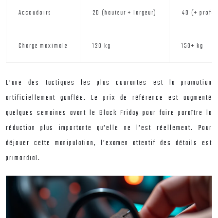
Accoudoirs
2D (hauteur + largeur)
4D (+ profon
Charge maximale
120 kg
150+ kg
L’une des tactiques les plus courantes est la promotion
artificiellement gonflée. Le prix de référence est augmenté
quelques semaines avant le Black Friday pour faire paraître la
réduction plus importante qu’elle ne l’est réellement. Pour
déjouer cette manipulation, l’examen attentif des détails est
primordial.