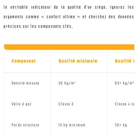
le véritable indicateur de la qualité d’un siège. Ignorez les
arguments comme « confort ultime » et cherchez des données
précises sur les composants clés.
Composant
Qualité minimale
Qualité o
Densité mousse
50 kg/m³
65+ kg/m³
Vérin à gaz
Classe 3
Classe 4 cer
Poids structure
15 kg minimum
20+ kg