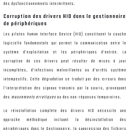
des dysfonctionnements intermittents.
Corruption des drivers HID dans le gestionnaire
de périphériques
Les pilotes Human Interface Device (HID) constituent la couche
logicielle fondamentale qui permet la communication entre le
système d’exploitation et les périphériques d’entrée. La
corruption de ces drivers peut résulter de mises à jour
incomplètes, d’infections malveillantes ou d’arrêts système
intempestifs. Cette dégradation se traduit par des erreurs dans
l’interprétation des signaux transmis par la souris, provoquant
des
mouvements erratiques
ou des non-réponses temporaires.
La réinstallation complète des drivers HID nécessite une
approche méthodique incluant la désinstallation des
périphériques dans le Gestionnaire, la suppression des fichiers