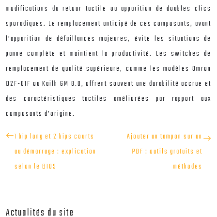
modifications du retour tactile ou apparition de doubles clics
sporadiques. Le remplacement anticipé de ces composants, avant
l’apparition de défaillances majeures, évite les situations de
panne complète et maintient la productivité. Les switches de
remplacement de qualité supérieure, comme les modèles Omron
D2F-01F ou Kailh GM 8.0, offrent souvent une durabilité accrue et
des caractéristiques tactiles améliorées par rapport aux
composants d’origine.
1 bip long et 2 bips courts
Ajouter un tampon sur un
au démarrage : explication
PDF : outils gratuits et
selon le BIOS
méthodes
Actualités du site