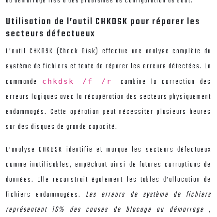
au démarrage liés à des problèmes de configuration de boot.
Utilisation de l’outil CHKDSK pour réparer les
secteurs défectueux
L’outil CHKDSK (Check Disk) effectue une analyse complète du
système de fichiers et tente de réparer les erreurs détectées. La
commande
combine la correction des
chkdsk /f /r
erreurs logiques avec la récupération des secteurs physiquement
endommagés. Cette opération peut nécessiter plusieurs heures
sur des disques de grande capacité.
L’analyse CHKDSK identifie et marque les secteurs défectueux
comme inutilisables, empêchant ainsi de futures corruptions de
données. Elle reconstruit également les tables d’allocation de
fichiers endommagées.
Les erreurs de système de fichiers
représentent 16% des causes de blocage au démarrage
,