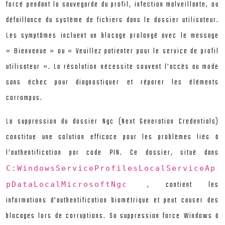
forcé pendant la sauvegarde du profil, infection malveillante, ou
défaillance du système de fichiers dans le dossier utilisateur.
Les symptômes incluent un blocage prolongé avec le message
« Bienvenue » ou « Veuillez patienter pour le service de profil
utilisateur ». La résolution nécessite souvent l’accès au mode
sans échec pour diagnostiquer et réparer les éléments
corrompus.
La suppression du dossier Ngc (Next Generation Credentials)
constitue une solution efficace pour les problèmes liés à
l’authentification par code PIN. Ce dossier, situé dans
C:WindowsServiceProfilesLocalServiceAp
, contient les
pDataLocalMicrosoftNgc
informations d’authentification biométrique et peut causer des
blocages lors de corruptions. Sa suppression force Windows à