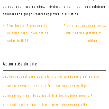
corrections appropriées, évitant ainsi les manipulations
hasardeuses qui pourraient aggraver la situation.
1 bip long et 2 bips courts
Ajouter un tampon sur un
au démarrage : explication
PDF : outils gratuits et
selon le BIOS
méthodes
Actualités du site
Les bonnes pratiques pour administrer un réseau d’entreprise
Comment sécuriser son site face aux menaces en ligne ?
Comment maintenir la compatibilité des modules joomla ?
Pourquoi la maintenance d’un site WordPress est-elle