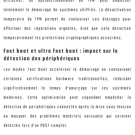
BitLocker. Un dysfonctionnement du TPM peut empêcher
totalement le démarrage de systèmes chiffrés. La désactivation
temporaire du TPM permet de contourner ces blocages pour
effectuer des réparations urgentes, bien que cela désactive
temporairement les protections cryptographiques associées.
Fast boot et ultra fast boot : impact sur la
détection des périphériques
Les modes Fast Boot accélèrent le démarrage en contournant
certaines vérifications hardware traditionnelles, réduisant
significativement le temps d’amorçage sur les systèmes
modernes. Cette optimisation peut cependant empêcher la
détection de périphériques connectés après la mise sous tension
ou masquer des problèmes matériels naissants qui seraient
détectés lors d’un POST complet.