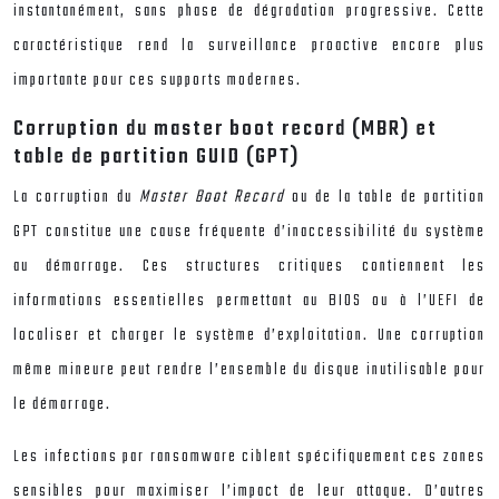
instantanément, sans phase de dégradation progressive. Cette
caractéristique rend la surveillance proactive encore plus
importante pour ces supports modernes.
Corruption du master boot record (MBR) et
table de partition GUID (GPT)
La corruption du
Master Boot Record
ou de la table de partition
GPT constitue une cause fréquente d’inaccessibilité du système
au démarrage. Ces structures critiques contiennent les
informations essentielles permettant au BIOS ou à l’UEFI de
localiser et charger le système d’exploitation. Une corruption
même mineure peut rendre l’ensemble du disque inutilisable pour
le démarrage.
Les infections par ransomware ciblent spécifiquement ces zones
sensibles pour maximiser l’impact de leur attaque. D’autres