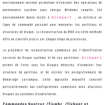
environnement minimal permettant d’exécuter des opérations de
maintenance système sans charger Windows complet. Cet
environnement donne accès à
, un utilitaire en
diskpart
ligne de commande puissant pour manipuler les partitions et
structures de disque. La reconstruction du MBR via cette méthode
offre un contrôle précis sur chaque étape du processus.
La procédure de reconstruction commence par l’identification
correcte du disque système et de ses partitions.
diskpart
permet de lister tous les disques détectés, d’examiner leur
structure de partition, et de recréer les enregistrements de
démarrage corrompus. Cette approche manuelle convient
particulièrement aux configurations complexes avec plusieurs
disques ou systèmes d’exploitation.
Commandes bootrec /fixmbr, /fixboot et