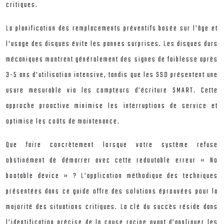
critiques.
La planification des remplacements préventifs basée sur l’âge et
l’usage des disques évite les pannes surprises. Les disques durs
mécaniques montrent généralement des signes de faiblesse après
3-5 ans d’utilisation intensive, tandis que les SSD présentent une
usure mesurable via les compteurs d’écriture SMART. Cette
approche proactive minimise les interruptions de service et
optimise les coûts de maintenance.
Que faire concrètement lorsque votre système refuse
obstinément de démarrer avec cette redoutable erreur « No
bootable device » ? L’application méthodique des techniques
présentées dans ce guide offre des solutions éprouvées pour la
majorité des situations critiques. La clé du succès réside dans
l’identification précise de la cause racine avant d’appliquer les