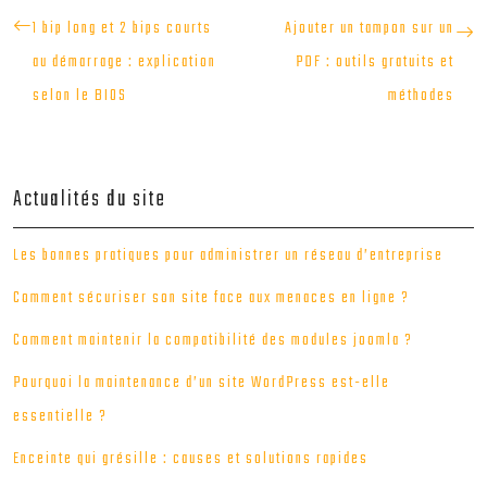
1 bip long et 2 bips courts
Ajouter un tampon sur un
au démarrage : explication
PDF : outils gratuits et
selon le BIOS
méthodes
Actualités du site
Les bonnes pratiques pour administrer un réseau d’entreprise
Comment sécuriser son site face aux menaces en ligne ?
Comment maintenir la compatibilité des modules joomla ?
Pourquoi la maintenance d’un site WordPress est-elle
essentielle ?
Enceinte qui grésille : causes et solutions rapides