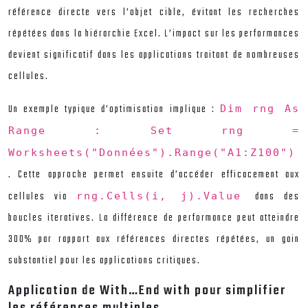
référence directe vers l’objet cible, évitant les recherches
répétées dans la hiérarchie Excel. L’impact sur les performances
devient significatif dans les applications traitant de nombreuses
cellules.
Un exemple typique d’optimisation implique :
Dim rng As
Range : Set rng =
Worksheets("Données").Range("A1:Z100")
. Cette approche permet ensuite d’accéder efficacement aux
cellules via
dans des
rng.Cells(i, j).Value
boucles iteratives. La différence de performance peut atteindre
300% par rapport aux références directes répétées, un gain
substantiel pour les applications critiques.
Application de With…End with pour simplifier
les références multiples