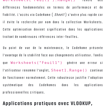
révèle des
différences fondamentales en termes de performance et de
fiabilité. L’accès via CodeName (
Sheet1
) s’avère plus rapide car
il évite la recherche par nom dans la collection Worksheets.
Cette optimisation devient significative dans les applications
traitant de nombreuses références inter-feuilles.
Du point de vue de la maintenance, le CodeName présente
l’avantage de la stabilité face aux changements utilisateur. Tandis
que
génère une erreur si
Worksheets("Feuil1")
l’utilisateur renomme l’onglet,
continue
Sheet1.Range()
de fonctionner normalement. Cette robustesse justifie l’adoption
systématique des CodeNames dans les applications
professionnelles critiques.
Applications pratiques avec VLOOKUP,