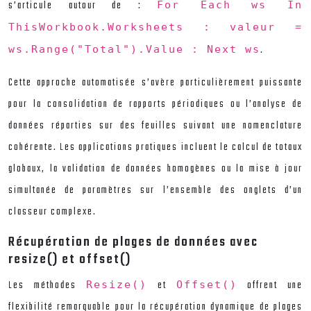
s’articule autour de :
For Each ws In
ThisWorkbook.Worksheets : valeur =
.
ws.Range("Total").Value : Next ws
Cette approche automatisée s’avère particulièrement puissante
pour la consolidation de rapports périodiques ou l’analyse de
données réparties sur des feuilles suivant une nomenclature
cohérente. Les applications pratiques incluent le calcul de totaux
globaux, la validation de données homogènes ou la mise à jour
simultanée de paramètres sur l’ensemble des onglets d’un
classeur complexe.
Récupération de plages de données avec
resize() et offset()
Les méthodes
et
offrent une
Resize()
Offset()
flexibilité remarquable pour la récupération dynamique de plages