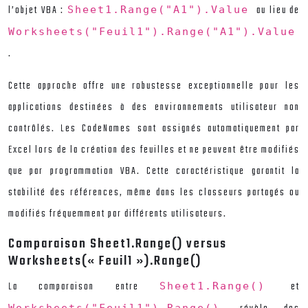
l’objet VBA :
au lieu de
Sheet1.Range("A1").Value
Worksheets("Feuil1").Range("A1").Value
.
Cette approche offre une robustesse exceptionnelle pour les
applications destinées à des environnements utilisateur non
contrôlés. Les CodeNames sont assignés automatiquement par
Excel lors de la création des feuilles et ne peuvent être modifiés
que par programmation VBA. Cette caractéristique garantit la
stabilité des références, même dans les classeurs partagés ou
modifiés fréquemment par différents utilisateurs.
Comparaison Sheet1.Range() versus
Worksheets(« Feuil1 »).Range()
La comparaison entre
et
Sheet1.Range()
Worksheets("Feuil1").Range()