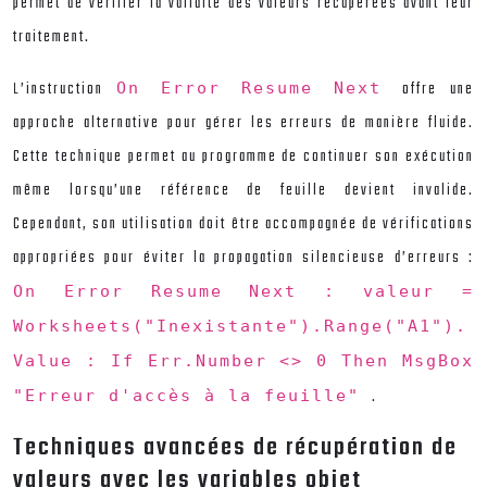
permet de vérifier la validité des valeurs récupérées avant leur
traitement.
L’instruction
offre une
On Error Resume Next
approche alternative pour gérer les erreurs de manière fluide.
Cette technique permet au programme de continuer son exécution
même lorsqu’une référence de feuille devient invalide.
Cependant, son utilisation doit être accompagnée de vérifications
appropriées pour éviter la propagation silencieuse d’erreurs :
On Error Resume Next : valeur =
Worksheets("Inexistante").Range("A1").
Value : If Err.Number <> 0 Then MsgBox
.
"Erreur d'accès à la feuille"
Techniques avancées de récupération de
valeurs avec les variables objet