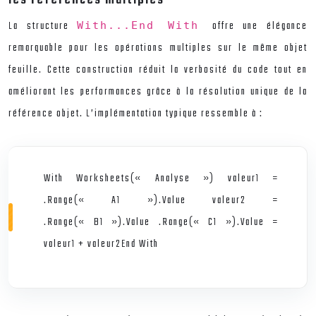
La structure
offre une élégance
With...End With
remarquable pour les opérations multiples sur le même objet
feuille. Cette construction réduit la verbosité du code tout en
améliorant les performances grâce à la résolution unique de la
référence objet. L’implémentation typique ressemble à :
With Worksheets(« Analyse ») valeur1 =
.Range(« A1 »).Value valeur2 =
.Range(« B1 »).Value .Range(« C1 »).Value =
valeur1 + valeur2End With