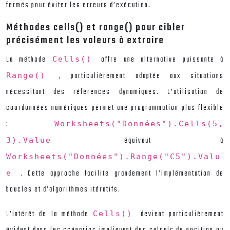
fermés pour éviter les erreurs d’exécution.
Méthodes cells() et range() pour cibler
précisément les valeurs à extraire
La méthode
offre une alternative puissante à
Cells()
, particulièrement adaptée aux situations
Range()
nécessitant des références dynamiques. L’utilisation de
coordonnées numériques permet une programmation plus flexible
:
Worksheets("Données").Cells(5,
équivaut à
3).Value
Worksheets("Données").Range("C5").Valu
. Cette approche facilite grandement l’implémentation de
e
boucles et d’algorithmes itératifs.
L’intérêt de la méthode
devient particulièrement
Cells()
évident dans les scénarios impliquant des calculs de position ou