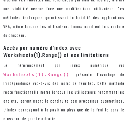
alternatives robustes aux références par nom de feuille, offrant
une stabilité accrue face aux modifications utilisateur. Ces
méthodes techniques garantissent la fiabilité des applications
VBA, même lorsque les utilisateurs finaux modifient la structure
du classeur.
Accès par numéro d’index avec
Worksheets(1).Range() et ses limitations
Le référencement par index numérique via
présente l’avantage de
Worksheets(1).Range()
l’indépendance vis-à-vis des noms de feuilles. Cette méthode
reste fonctionnelle même lorsque les utilisateurs renomment les
onglets, garantissant la continuité des processus automatisés.
L’index correspond à la position physique de la feuille dans le
classeur, de gauche à droite.