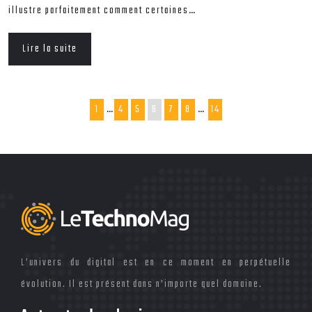
illustre parfaitement comment certaines…
Lire la suite
1
…
4
5
6
7
8
…
14
L’univers du digital est en ce moment en perpétuelle
évolution. Il est présent dans n’importe quel domaine.